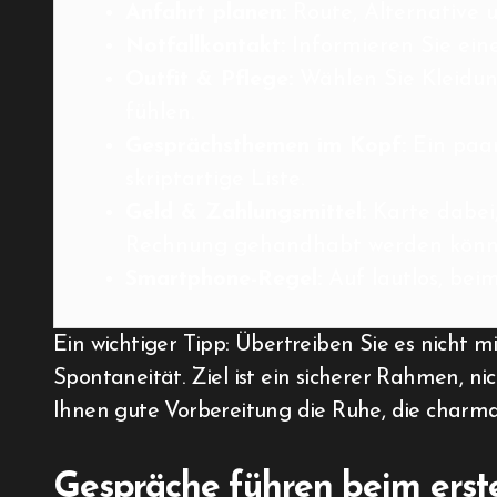
Anfahrt planen:
Route, Alternative u
Notfallkontakt:
Informieren Sie eine
Outfit & Pflege:
Wählen Sie Kleidung
fühlen.
Gesprächsthemen im Kopf:
Ein paar
skriptartige Liste.
Geld & Zahlungsmittel:
Karte dabei,
Rechnung gehandhabt werden könn
Smartphone-Regel:
Auf lautlos, beim
Ein wichtiger Tipp: Übertreiben Sie es nicht m
Spontaneität. Ziel ist ein sicherer Rahmen, ni
Ihnen gute Vorbereitung die Ruhe, die charma
Gespräche führen beim erst