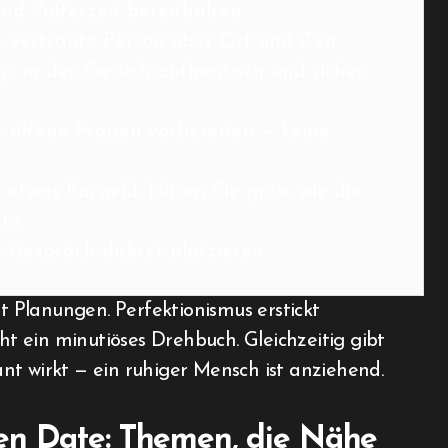
nd Pufferzeit bereithalten.
 vertraute Person über Ort und Zeit.
, in der Sie sich authentisch und sicher
 offene Fragen vorbereiten — keine
 etwas Bargeld; klären Sie grob, wie die
te.
 Gespräch diskret platzieren.
it Planungen. Perfektionismus erstickt
cht ein minutiöses Drehbuch. Gleichzeitig gibt
nt wirkt — ein ruhiger Mensch ist anziehend.
en Date: Themen, die Nähe