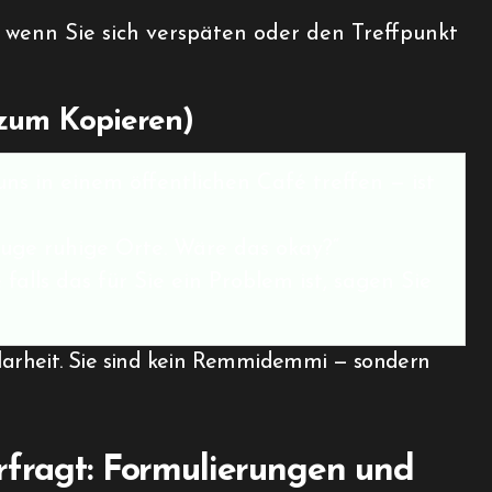
n, wenn Sie sich verspäten oder den Treffpunkt
(zum Kopieren)
r uns in einem öffentlichen Café treffen — ist
zuge ruhige Orte. Wäre das okay?“
alls das für Sie ein Problem ist, sagen Sie
 Klarheit. Sie sind kein Remmidemmi — sondern
rfragt: Formulierungen und