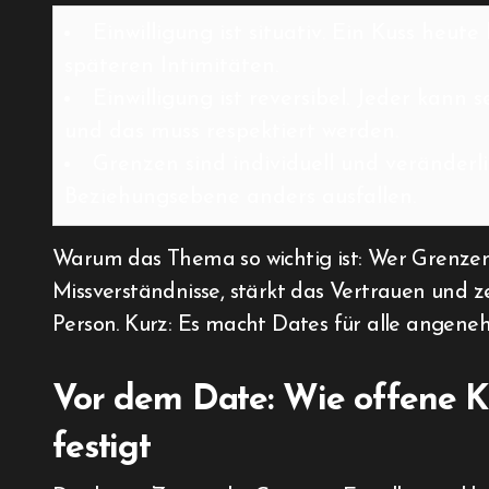
Einwilligung ist situativ. Ein Kuss he
späteren Intimitäten.
Einwilligung ist reversibel. Jeder kann
und das muss respektiert werden.
Grenzen sind individuell und veränderl
Beziehungsebene anders ausfallen.
Warum das Thema so wichtig ist: Wer Grenzen Ei
Missverständnisse, stärkt das Vertrauen und 
Person. Kurz: Es macht Dates für alle angene
Vor dem Date: Wie offene 
festigt