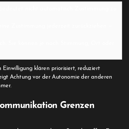
ute bedeutet nicht automatisch Zustimmung zu
 seine Zustimmung jederzeit zurückziehen —
ich. Sie können je nach Stimmung, Ort oder
nwilligung klären priorisiert, reduziert
zeigt Achtung vor der Autonomie der anderen
hmer.
Kommunikation Grenzen