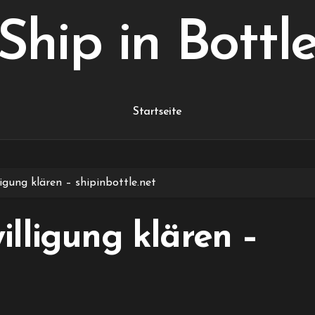
Ship in Bottl
Startseite
igung klären – shipinbottle.net
lligung klären –