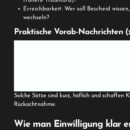
frühere Traumata)?
Erreichbarkeit: Wer soll Bescheid wisse
wechseln?
Praktische Vorab-Nachrichten 
„Ich freue mich! Mir ist wichtig, dass wi
das für Sie in Ordnung?“
„Kurze Info: Ich rauche nicht und bevor
„Ich habe morgen noch etwas Zeitdruck; f
bitte Bescheid.“
Solche Sätze sind kurz, höflich und schaffen
Rücksichtnahme.
Wie man Einwilligung klar e