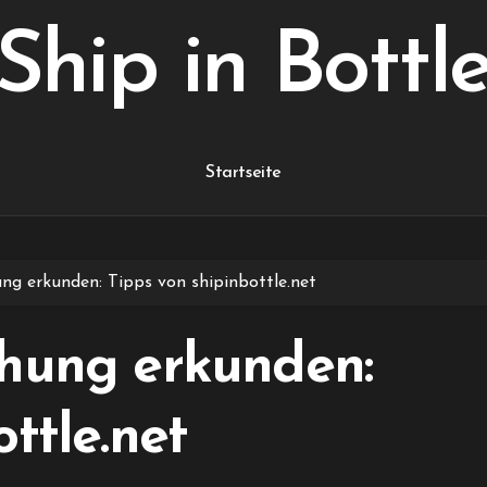
Ship in Bottl
Startseite
ng erkunden: Tipps von shipinbottle.net
ehung erkunden:
ttle.net