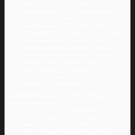
offenen, unverfänglichen Frage, die sich auf die
Umgebung oder das Profil des Gegenübers
bezieht. Beispiele: „Welcher Moment heute hat
Ihnen bisher am besten gefallen?“ oder „Ihr
Foto am Meer sieht großartig aus — war das
eine besondere Reise?“ Achten Sie dabei auf
Tonfall und Körpersprache: Ein warmes Lächeln,
ein offener Blick und ein ruhiger Ton wirken
einladend. Falls Sie unsicher sind, hilft ein
kurzes Einholen von Einverständnis: „Darf ich
Sie kurz etwas fragen?“ — das signalisiert
Respekt und schafft Raum.
2. Welche Fragen eignen sich am Anfang eines
Dates besonders gut?
Offene Fragen, die zu Geschichten und
Gefühlen einladen, sind ideal. Fragen wie „Was
begeistert Sie an Ihrem Hobby?“ oder „Welcher
Ort hat Sie zuletzt überrascht und warum?“