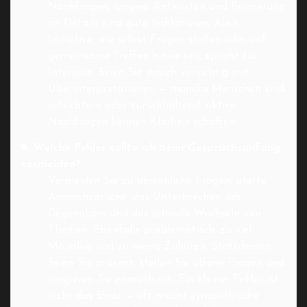
Nachfragen, längere Antworten und Erinnerung
an Details sind gute Indikatoren. Auch
Initiative, wie selbst Fragen stellen oder auf
gemeinsame Treffen hinweisen, spricht für
Interesse. Seien Sie jedoch vorsichtig mit
Überinterpretationen — manche Menschen sind
schüchtern oder zurückhaltend; aktive
Nachfragen können Klarheit schaffen.
9. Welche Fehler sollte ich beim Gesprächsanfang
vermeiden?
Vermeiden Sie zu persönliche Fragen, platte
Anmachsprüche, das Unterbrechen des
Gegenübers und das schnelle Wechseln von
Themen. Ebenfalls problematisch: zu viel
Monolog und zu wenig Zuhören. Stattdessen:
Seien Sie präsent, stellen Sie offene Fragen und
reagieren Sie empathisch. Ein kleiner Fehler ist
nicht das Ende — oft macht sympathische