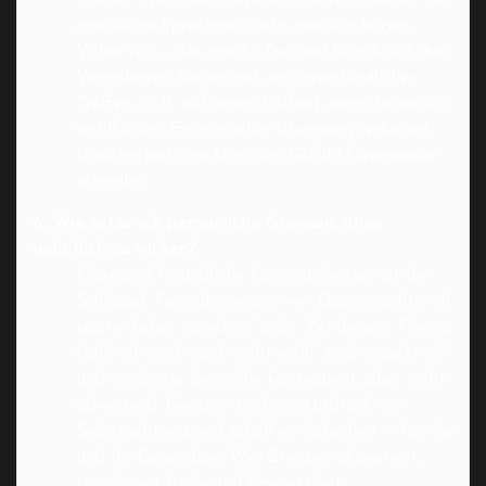
eine kurze Sprachnachricht oder ein kurzes
Video vor — das macht Ton und Mimik sichtbar.
Vereinbaren Sie zeitnah ein unverbindliches
Treffen (z. B. auf einen Kaffee), wenn beide sich
wohlfühlen. Ein virtueller Übergang reduziert
Unsicherheit und klärt das Gefühl füreinander
schneller.
6. Wie setze ich persönliche Grenzen, ohne
unhöflich zu wirken?
Klare und freundliche Kommunikation ist der
Schlüssel. Formulierungen wie „Dazu möchte ich
später lieber sprechen“ oder „Bei diesem Thema
fühle ich mich noch nicht wohl“ sind respektvoll
und eindeutig. Seien Sie konsequent, aber nicht
abweisend: Grenzen sind ein Ausdruck von
Selbstachtung und schaffen Sicherheit — für Sie
und Ihr Gegenüber. Wer Grenzen akzeptiert,
signalisiert Reife und Bewusstheit.