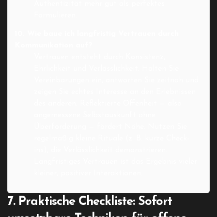
Authentizität mehr gut als perfektes
Formulieren.
10. Wie baue ich langfristig Vertrauen durch
Kommunikation auf?
Vertrauen entsteht durch Konsistenz,
Ehrlichkeit und Verlässlichkeit. Halten Sie
Vereinbarungen ein, antworten Sie zeitnah und
zeigen Sie echtes Interesse an den Erlebnissen
des anderen. Reflektierte Offenheit — also
angemessene Selbstauskunft ohne
Überforderung — fördert Nähe. Nutzen Sie
regelmäßig kleine Rituale (z. B. kurze Check-
ins), die Verlässlichkeit demonstrieren.
Langfristiges Vertrauen ist das Ergebnis vieler
kleiner, positiver Interaktionen.
7. Praktische Checkliste: Sofort