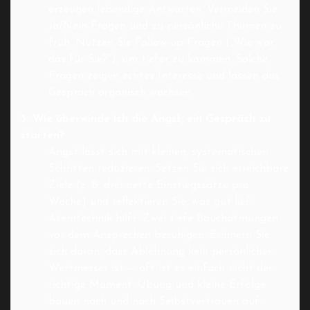
erzeugen lebendige Antworten. Vermeiden Sie
Ja/Nein-Fragen und zu persönliche Themen zu
früh. Nutzen Sie Follow-up-Fragen („Wie war
das für Sie?“), um tiefer zu kommen. Solche
Fragen zeigen echtes Interesse und lassen das
Gespräch organisch wachsen.
3. Wie überwinde ich die Angst, ein Gespräch zu
starten?
Angst lässt sich mit kleinen, systematischen
Schritten reduzieren: Setzen Sie sich erreichbare
Ziele (z. B. drei nette Einstiegssätze pro
Woche) und reflektieren Sie, was gut lief.
Atemtechnik hilft: Zwei tiefe Bauchatmungen
vor dem Ansprechen beruhigen. Erinnern Sie
sich daran, dass Ablehnung kein persönlicher
Wertmesser ist — oft ist es einfach nicht der
richtige Moment. Übung und kleine Erfolge
bauen nach und nach Selbstvertrauen auf.