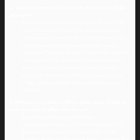
4. Was tun, wenn das Gespräch stockt oder Stille
entsteht?
Stille ist normal und kein Drama. Nutzen Sie
sie als Chance: Ein ehrlicher Kommentar wie
„Das war ein guter Punkt — ich überlege kurz“
wirkt souverän. Sie können auch ein neues,
neutrales Thema anbieten („Haben Sie kürzlich
einen guten Film gesehen?“) oder eine kurze
Anekdote teilen, die an das bisher Gesagte
anknüpft. Manchmal hilft eine kleine, offene
Frage: „Woran denken Sie gerade bei diesem
Thema?“
5. Wie kann ich online offene Gespräche initiieren
und ins echte Treffen überleiten?
Starten Sie mit einer konkreten
Observationsfrage zum Profil, vermeiden Sie
generische Einzeiler und nutzen Sie offene
Fragen. Wenn das Gespräch fließt, schlagen Sie