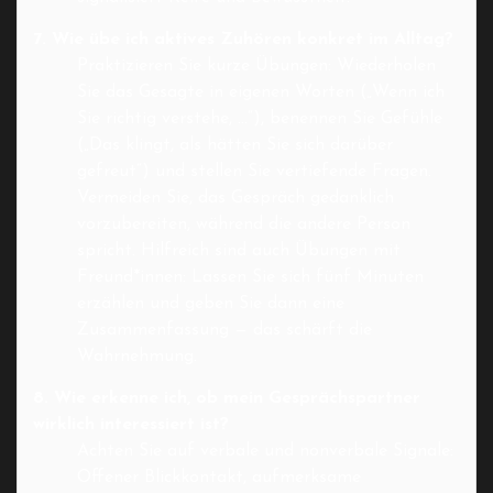
7. Wie übe ich aktives Zuhören konkret im Alltag?
Praktizieren Sie kurze Übungen: Wiederholen
Sie das Gesagte in eigenen Worten („Wenn ich
Sie richtig verstehe, …“), benennen Sie Gefühle
(„Das klingt, als hätten Sie sich darüber
gefreut“) und stellen Sie vertiefende Fragen.
Vermeiden Sie, das Gespräch gedanklich
vorzubereiten, während die andere Person
spricht. Hilfreich sind auch Übungen mit
Freund*innen: Lassen Sie sich fünf Minuten
erzählen und geben Sie dann eine
Zusammenfassung — das schärft die
Wahrnehmung.
8. Wie erkenne ich, ob mein Gesprächspartner
wirklich interessiert ist?
Achten Sie auf verbale und nonverbale Signale:
Offener Blickkontakt, aufmerksame